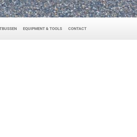
TBUSSEN
EQUIPMENT & TOOLS
CONTACT
e coatingsmaterialen,
ssen
r o.a. de autoschadeherstelbranche voor
industrie. Wij leveren een compleet
ersoonlijke beschermingsmiddelen,
 producten, vertegenwoordigen wij de