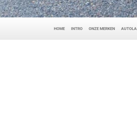
HOME
INTRO
ONZE MERKEN
AUTOLA
Autolakken Limburg i
lak
Autolakken Limburg te Sittard is een t
personen- en lichte en zware bedri
programma aan Non-Paint producte
Schuurmiddelen, Werkplaatsinrichtin