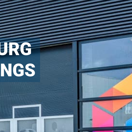
URG
INGS