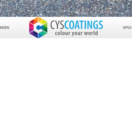
KKEN
SPUI
s gespecialiseerd in automotiv
adviezen en diverse spuitproce
otaalleverancier voor Paint en Non-Paint producten voo
jfswagens, maar ook voor de meubelindustrie en metaal
n, waaronder: Maskeerproducten, Cabineproducten, P
g, Plamuren, Spuitbussen etc. Op het gebied van Paint